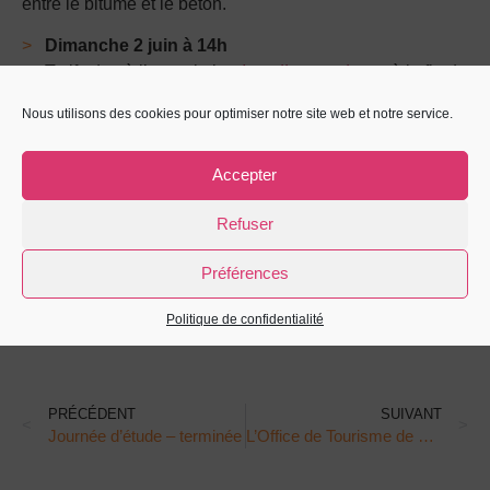
entre le bitume et le béton.
Dimanche 2 juin à 14h
Tarif : don à l’association
La tulipe au visage
à la fin de
la visite (au chapeau).
Nous utilisons des cookies pour optimiser notre site web et notre service.
Durée : 3h
Lieu : église Saint-Pierre
Accepter
Réservation en ligne obligatoire
Refuser
Préférences
Politique de confidentialité
PRÉCÉDENT
SUIVANT
Journée d’étude – terminée
L’Office de Tourisme de Saint-Étienne Métropole achète vos photos ! – terminé