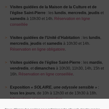
Visites guidées de la Maison de la Culture et de
l’église Saint-Pierre
: les
lundis
,
mercredis
,
jeudis
et
samedis
à 10h30 et 14h.
Réservation en ligne
conseillée
Visites guidées de l’Unité d’Habitation
: les
lundis
,
mercredis
,
jeudis
et
samedis
à 10h30 et 14h.
Réservation en ligne obligatoire
.
Visites guidées de l’église Saint-Pierre
: les
mardis
,
vendredis
, et
dimanches
à 10h30, 11h30, 14h, 15h et
16h.
Réservation en ligne conseillée
.
Exposition
« SOLAIRE, une odyssée sensible »
:
tous les jours
, de 10h à 12h30 et de 13h30 à 18h.
Informations et programmation
.