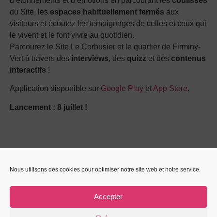
d’étonnements et d’émotions en parcourant les
coulisses
du Site, les
espaces habituellement fermés
aux
visiteurs et écoutez les témoignages de celles et ceux qui
le vivent et le font vivre au quotidien.
Parcourez le Site Le Corbusier et le quartier de Firminy-
Vert à travers des
interviews
, des
quizz
et des
contenus
interactifs
!
Application disponible sur
Google Play
et
App Store
.
Lancement : 8 juillet !
Nous utilisons des cookies pour optimiser notre site web et notre service.
Accepter
PRÉCÉDENT
SUIVANT
Le Site Le Corbusier, Site Touristique Emblématique Auvergne-Rhône-Alpes !
Offre couplée Musée des Verts/Site Le Corbusier – terminée