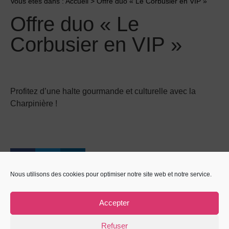
Vous êtes dans :
Accueil
>
Offre duo « Le Corbusier en VIP »
Offre duo « Le
Corbusier en VIP »
Profitez d’une halte gourmande et culturelle avec la
Charpinière !
Nous utilisons des cookies pour optimiser notre site web et notre service.
Accepter
PRÉCÉDENT
SUIVANT
Voyagez et visitez à prix réduit avec TER Auvergne Rhône-Alpes !
Visite virtuelle de la Maison de la Culture
Refuser