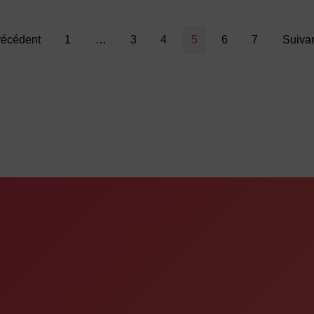
récédent
1
…
3
4
5
6
7
Suivan