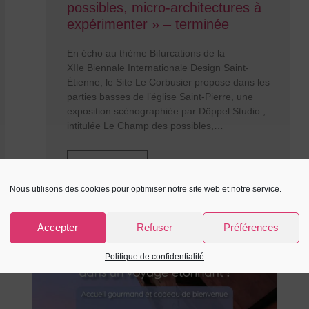
possibles, micro-architectures à
expérimenter » – terminée
En écho au thème Bifurcations de la
XIIe Biennale Internationale Design Saint-
Étienne, le Site Le Corbusier propose dans les
parties basses de l’église Saint-Pierre, une
exposition scénographiée par Döppel Studio ;
intitulée Le Champ des possibles,
En savoir +
Nous utilisons des cookies pour optimiser notre site web et notre service.
Accepter
Refuser
Préférences
Politique de confidentialité