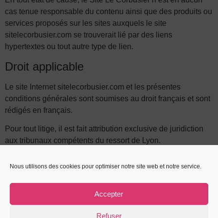
cas tenue responsable du contenu ainsi que des produits ou
services proposés sur les sites auxquels le site
sitelecorbusier.com se trouverait lié par des liens
hypertextes ou tout autre type de lien.
Droit applicable
Le site Internet sitelecorbusier.com et les présentes
conditions générales sont soumises au droit français et sont
rédigés en français.
Pour tout litige, il est fait attribution exclusive de juridiction
aux tribunaux compétents du ressort de Lyon.
Site Le Corbusier se réserve le droit de modifier les
Nous utilisons des cookies pour optimiser notre site web et notre service.
présentes mentions à tout moment. L’utilisateur s’engage à
la consulter régulièrement.
Accepter
Limitation de responsabilité
Refuser