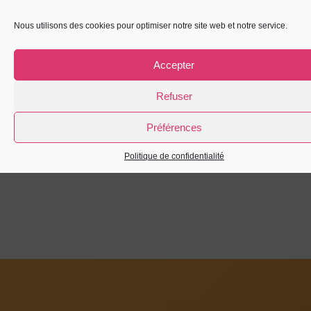
Française. Découvrez les édifices Le Corbusier de Firminy
Nous utilisons des cookies pour optimiser notre site web et notre service.
et les expositions temporaires.
Prochain rendez-vous : visite guidée de l’exposition
Accepter
Nos pieds d’argile
,
dimanche 14 décembre à 14h30.
Refuser
Tarif : 10,5 €
Préférences
Durée : 1h30
Réservation en ligne obligatoire
Politique de confidentialité