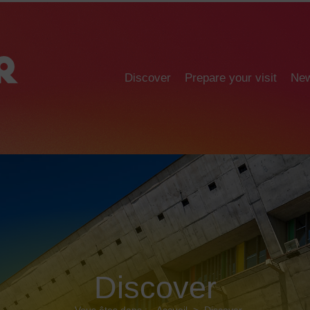
Discover
Prepare your visit
Ne
Discover
Vous êtes dans :
Accueil
>
Discover